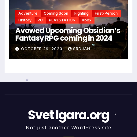
Adventure
Coming Soon
Fighting
First-Person
History
PC
PLAYSTATION
Xbox
Avowed Upcoming Obsidian’s
Fantasy RPG coming in 2024
OCTOBER 29, 2023
SRDJAN
*
*
Svet Igara.org
Not just another WordPress site
*