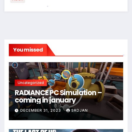
*
You missed
*
Uncategorized
RADIANCE PC Simulation –
coming in january
DECEMBER 31, 2023
SRDJAN