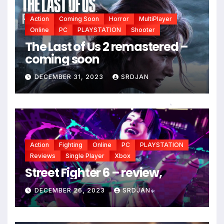
Action
Coming Soon
Horror
MultiPlayer
Online
PC
PLAYSTATION
Shooter
The Last of Us 2 remastered –
coming soon
DECEMBER 31, 2023
SRDJAN
*
Action
Fighting
Online
PC
PLAYSTATION
Reviews
Single Player
Xbox
Street Fighter 6 – review,
DECEMBER 26, 2023
SRDJAN
*