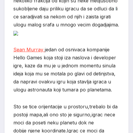
nekoliko frakcija od kojih su neke medjusobno
*
sukobljene daju priliku igracu da se odluci da li
ce saradjivati sa nekom od njih i zaista igrati
*
ulogu malog srafa u mnogo vecim dogadjajima.
Sean Murray
jedan od osnivaca kompanije
Hello Games koja stoji iza naslova i developer
igre, kaze da mu je u jednom momentu sinula
ideja koja mu se motala po glavi od detinjstva,
da napravi ovakvu igru koja stavlja igraca u
ulogu astronauta koji tumara po planetama.
Sto se tice orijentacije u prostoru,trebalo bi da
postoji mapa,ali ono sto je sigurno,igrac nece
moci da poseti neku planetu dok ne
dobije njene koordinate.Igrac ce moci da