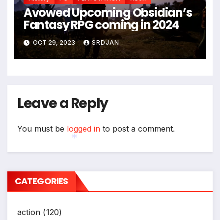
*
Avowed Upcoming Obsidian’s
Fantasy RPG coming in 2024
OCT 29, 2023
SRDJAN
Leave a Reply
You must be
logged in
to post a comment.
*
CATEGORIES
action
(120)