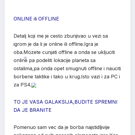
*
ONLINE ili OFFLINE
Detalj koji me je cesto zbunjivao u vezi sa
igrom je da li je online ili offline.Igra je
oba.Mozete cunjati offline a onda se ukljuciti
online pa podeliti lokacije planeta sa
*
ostalima,pa onda opet smugnuti offline i nauciti
borbene taktike i tako u krug.Isto vazi i za PC i
*
za PS4.
TO JE VASA GALAKSIJA,BUDITE SPREMNI
DA JE BRANITE
Pomenuo sam vec da je borba najstidljivije