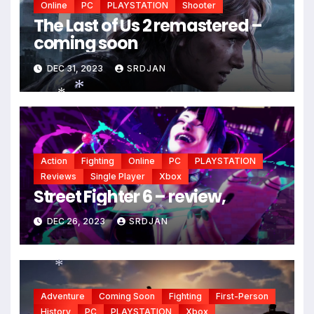
Online
PC
PLAYSTATION
Shooter
The Last of Us 2 remastered –
coming soon
DEC 31, 2023
SRDJAN
*
*
*
Action
Fighting
Online
PC
PLAYSTATION
Reviews
Single Player
Xbox
Street Fighter 6 – review,
DEC 26, 2023
SRDJAN
*
Adventure
Coming Soon
Fighting
First-Person
History
PC
PLAYSTATION
Xbox