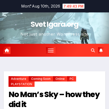
Skip
Mon. Aug 10th, 2026
7:49:44 PM
to
content
*
Svet Igara.org
Not just another WordPress site
*
*
Adventure
Coming Soon
Online
PC
PLAYSTATION
No Man’s Sky – how they
did it