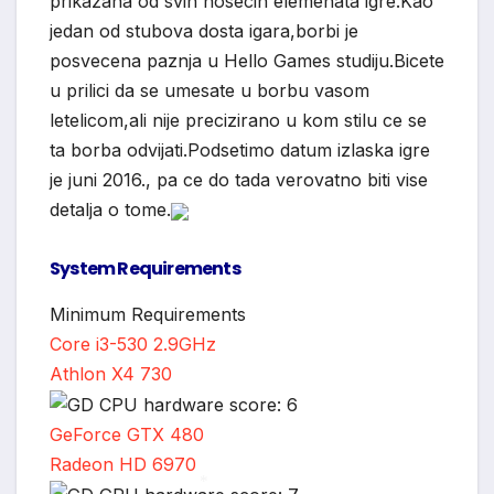
prikazana od svih nosecih elemenata igre.Kao
jedan od stubova dosta igara,borbi je
posvecena paznja u Hello Games studiju.Bicete
u prilici da se umesate u borbu vasom
letelicom,ali nije precizirano u kom stilu ce se
ta borba odvijati.Podsetimo datum izlaska igre
je juni 2016., pa ce do tada verovatno biti vise
detalja o tome.
System Requirements
Minimum Requirements
Core i3-530 2.9GHz
Athlon X4 730
GeForce GTX 480
Radeon HD 6970