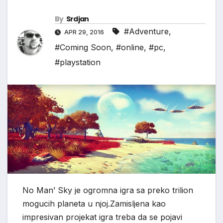
By
Srdjan
#Adventure
,
APR 29, 2016
#Coming Soon
,
#online
,
#pc
,
#playstation
No Man’ Sky je ogromna igra sa preko trilion
mogucih planeta u njoj.Zamisljena kao
impresivan projekat igra treba da se pojavi