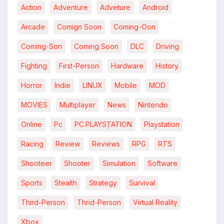
Action
Adventure
Adveture
Android
Arcade
Comign Soon
Coming-Oon
Coming-Son
Coming Soon
DLC
Driving
*
Fighting
First-Person
Hardware
History
Horror
Indie
LINUX
Mobile
MOD
*
MOVIES
Multiplayer
News
Nintendo
Online
Pc
PC.PLAYSTATION
Playstation
Racing
Review
Reviews
RPG
RTS
*
Shooteer
Shooter
Simulation
Software
Sports
Stealth
Strategy
Survival
Third-Person
Thrid-Person
Virtual Reality
Xbox