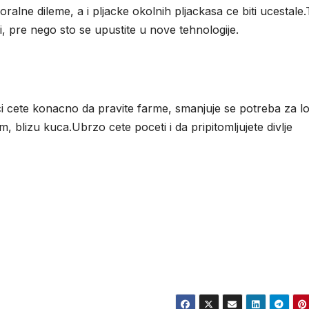
alne dileme, a i pljacke okolnih pljackasa ce biti ucestale
aki, pre nego sto se upustite u nove tehnologije.
ci cete konacno da pravite farme, smanjuje se potreba za l
 blizu kuca.Ubrzo cete poceti i da pripitomljujete divlje