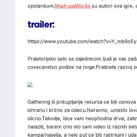
opstankom.
MadrugaWorks
su autori ove igre, 
trailer:
https://www.youtube.com/watch?v=Y_mb9oEy
Praistorijsko selo sa zajednicom ljudi je vas za
covecanstvo podize na noge.Praticete razvoj se
Gathering ili prikupljanje resursa ce biti osnova 
ishranu i krzno za odecu.Naravno, umesto lova, 
slicno.Takodje, bice vam neophodna drva, zatim
*
nalaziti, barem ono sto sam video iz raznih beta 
*
kampa/naselja, a neki put ce biti rastrkani i uda