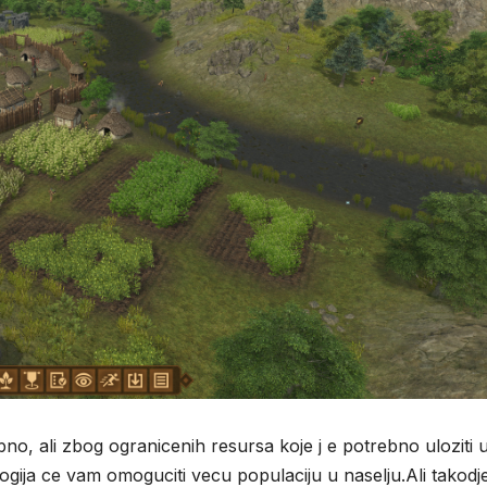
*
bno, ali zbog ogranicenih resursa koje j e potrebno uloziti u
logija ce vam omoguciti vecu populaciju u naselju.Ali takodj