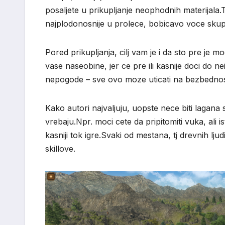
posaljete u prikupljanje neophodnih materijala.T
najplodonosnije u prolece, bobicavo voce skuplja
Pored prikupljanja, cilj vam je i da sto pre je m
vase naseobine, jer ce pre ili kasnije doci do
nepogode – sve ovo moze uticati na bezbednost
Kako autori najvaljuju, uopste nece biti lagana se
vrebaju.Npr. moci cete da pripitomiti vuka, ali 
kasniji tok igre.Svaki od mestana, tj drevnih lj
skillove.