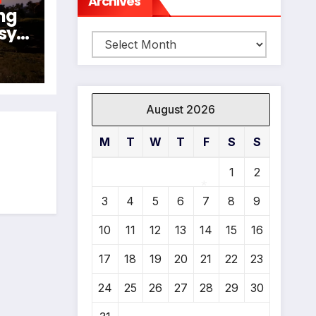
Archives
ng
sy
Archives
024
N
August 2026
M
T
W
T
F
S
S
1
2
3
4
5
6
7
8
9
10
11
12
13
14
15
16
*
17
18
19
20
21
22
23
24
25
26
27
28
29
30