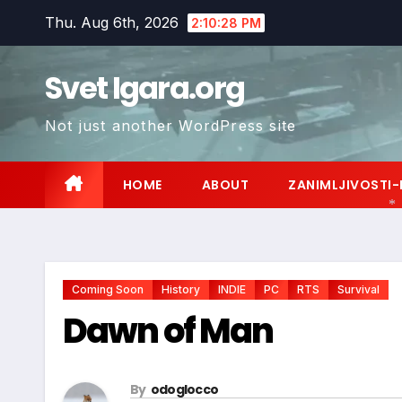
Skip
Thu. Aug 6th, 2026
2:10:29 PM
to
content
Svet Igara.org
Not just another WordPress site
HOME
ABOUT
ZANIMLJIVOSTI-
Coming Soon
History
INDIE
PC
RTS
Survival
Dawn of Man
By
odoglocco