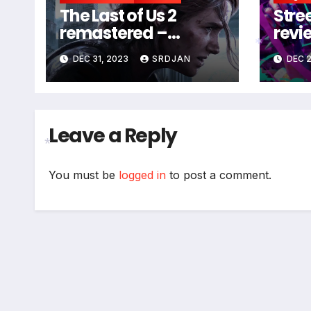
The Last of Us 2
Stree
remastered –
revi
coming soon
DEC 31, 2023
SRDJAN
DEC 2
*
Leave a Reply
You must be
logged in
to post a comment.
*