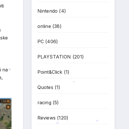
ti
Nintendo
(4)
online
(38)
u
nske
PC
(406)
PLAYSTATION
(201)
i na
Point&Click
(1)
e,
Quotes
(1)
*
*
racing
(5)
Reviews
(120)