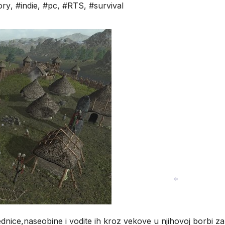
ory
,
#indie
,
#pc
,
#RTS
,
#survival
*
*
ice,naseobine i vodite ih kroz vekove u njihovoj borbi za