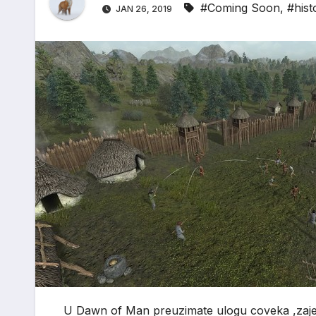
#Coming Soon
,
#hist
JAN 26, 2019
U Dawn of Man preuzimate ulogu coveka ,zajedn