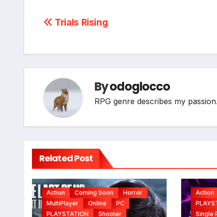
Post
Trials Rising
navigation
By
odoglocco
RPG genre describes my passion..l
*
Related Post
Action
Coming Soon
Horror
Action
MultiPlayer
Online
PC
PLAYS
PLAYSTATION
Shooter
Single 