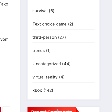
.Tako
survival
(6)
Text choice game
(2)
third-person
(27)
ovom,
trends
(1)
Uncategorized
(44)
virtual reality
(4)
xbox
(142)
Recent Comments