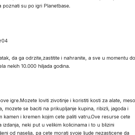
a poznati su po igri Planetbase.
r04
datak, da ga odrzite,zastitite i nahranite, a sve u momentu d
la nekih 10.000 hiljada godina.
ove igre.Mozete loviti zivotinje i koristiti kosti za alate, mes
mozete se baciti na prikupljanje kupina, ribizli, jagoda i
 kamen i kremen kojim cete paliti vatru.Ove resurse cete
izdanja, neki put u velikim kolicinama i to u blizini
ljeni od naselja, pa cete morati svoje ljude nezasticene da