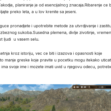
akodje, planiranje je od esencijalnog znacaja.Ribarenje ce bi
jte preko leta, a u lov krenite sa jeseni.
*
oguce pronadjete i upotrebite metode za utvrdjivanje i zastit
 neizbeznog sukoba.Susedna plemena, divlje zivotinje, vreme
 ljudi u vasem selu.
tnja kroz istoriju, vec ce biti i izazova i opasnosti koje
isto manje greske koje pravite u pocetku mogu itekako uticat
udi ima svoje ime i mozete imati uvid u njegovu odecu, potreb