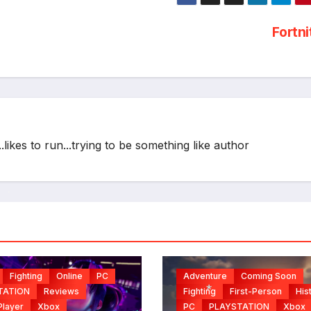
Fortn
ikes to run...trying to be something like author
*
Fighting
Online
PC
Adventure
Coming Soon
TATION
Reviews
Fighting
First-Person
His
Player
Xbox
PC
PLAYSTATION
Xbox