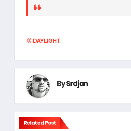
Post
DAYLIGHT
navigation
By
Srdjan
Related Post