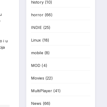
history
(10)
u
horror
(66)
e
INDIE
(25)
Linux
(18)
o i u
ija
mobile
(8)
MOD
(4)
Movies
(22)
MultiPlayer
(41)
News
(66)