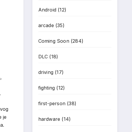
Android
(12)
arcade
(35)
Coming Soon
(284)
DLC
(18)
driving
(17)
,
fighting
(12)
,
first-person
(38)
avog
*
 je
hardware
(14)
a.