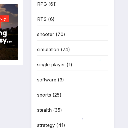
RPG
(61)
tory
RTS
(6)
ng
shooter
(70)
sy
024
simulation
(74)
N
single player
(1)
*
*
software
(3)
sports
(25)
stealth
(35)
strategy
(41)
*