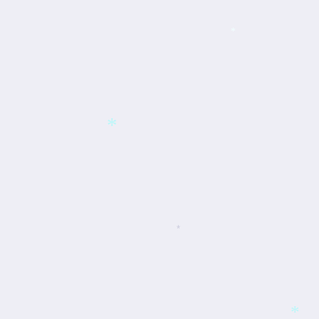
*
*
*