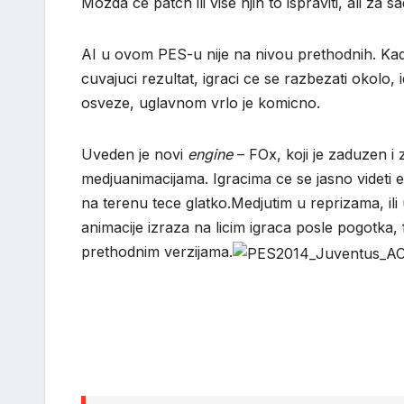
Mozda ce patch ili vise njih to ispraviti, ali za 
AI u ovom PES-u nije na nivou prethodnih. Kada
cuvajuci rezultat, igraci ce se razbezati okolo, 
osveze, uglavnom vrlo je komicno.
Uveden je novi
engine
– FOx, koji je zaduzen i 
medjuanimacijama. Igracima ce se jasno videti em
na terenu tece glatko.Medjutim u reprizama, i
animacije izraza na licim igraca posle pogotka,
prethodnim verzijama.