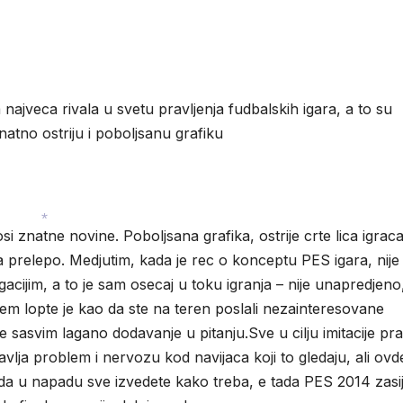
najveca rivala u svetu pravljenja fudbalskih igara, a to su
atno ostriju i poboljsanu grafiku
znatne novine. Poboljsana grafika, ostrije crte lica igraca
*
da prelepo. Medjutim, kada je rec o konceptu PES igara, nije
acijim, a to je sam osecaj u toku igranja – nije unapredjeno
jem lopte je kao da ste na teren poslali nezainteresovane
je sasvim lagano dodavanje u pitanju.Sve u cilju imitacije pr
vlja problem i nervozu kod navijaca koji to gledaju, ali ovde
da u napadu sve izvedete kako treba, e tada PES 2014 zasij