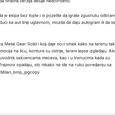
sada finalna verzija deluje nedovrseno.
 je ekipa bez lopte i vi pozelite da igrate zgusnutu odbran
iduci ka aut liniji uglavnom, mozda da daju autogram ili da s
*
za Metal Gear Solid i koji daje novi smek kako na terenu tak
ocija na licu, konture su ostrije, tereni lepse izgledaju. Akc
*
li uvodnik sekvencama meceva, kao i u trenucima kada su
 frejmovi opadaju, sto nikako ne ide na ruku poredjenju sa