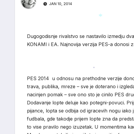
JAN 10, 2014
*
Dugogodisnje rivalstvo se nastavilo izmedju dva 
KONAMI i EA. Najnovija verzija PES-a donosi zn
*
PES 2014 u odnosu na prethodne verzije donosi 
trava, publika, mreze – sve je doterano i izgle
nacinjen pomak – sve ono sto je cinilo PES drug
Dodavanje lopte deluje kao potegni-povuci. Pri
pijance, lopta se odbija od igracevih nogu iako 
fudbala, gde takodje prijem lopte zna da predsta
to vise pravilo nego izuzetak. U momentima ka