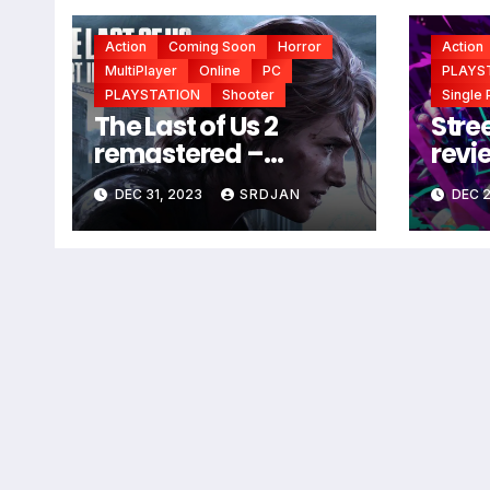
Action
Coming Soon
Horror
Action
MultiPlayer
Online
PC
PLAYS
PLAYSTATION
Shooter
Single 
The Last of Us 2
Stree
remastered –
revi
coming soon
DEC 31, 2023
SRDJAN
DEC 2